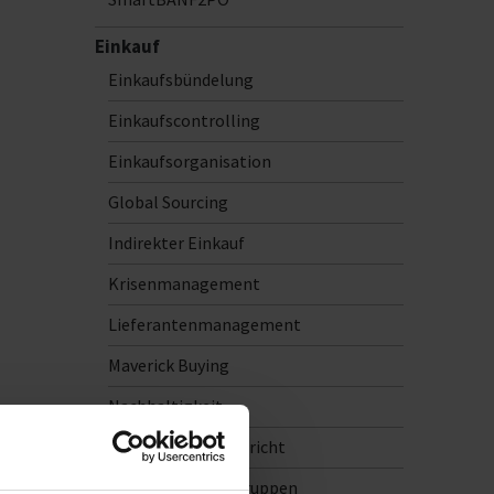
Einkauf
Einkaufsbündelung
Einkaufscontrolling
Einkaufsorganisation
Global Sourcing
Indirekter Einkauf
Krisenmanagement
Lieferantenmanagement
Maverick Buying
Nachhaltigkeit
Nachhaltigkeitsbericht
Outsourcing Baugruppen