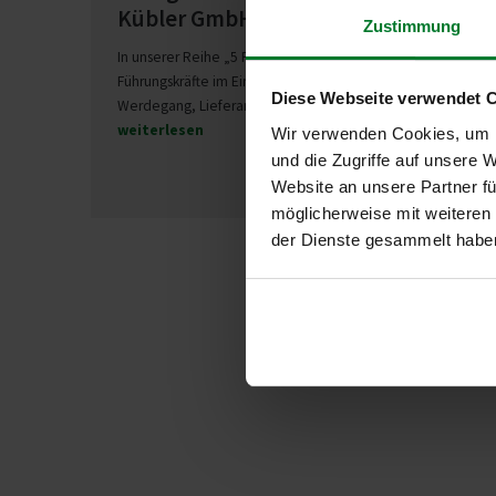
Kübler GmbH
Zustimmung
In unserer Reihe „5 Fragen an...“ interviewen wir
Führungskräfte im Einkauf zu den Themen
Diese Webseite verwendet 
Werdegang, Lieferanten, Corona und Digitalisierung.
weiterlesen
Wir verwenden Cookies, um I
und die Zugriffe auf unsere 
Website an unsere Partner fü
möglicherweise mit weiteren
der Dienste gesammelt habe