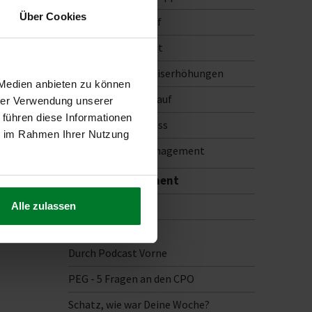
Über Cookies
Qualität im Einkauf
Risikomanagement
Rückholen von Preiserhöhungen
 Medien anbieten zu können
Strategischer Einkauf
hrer Verwendung unserer
 führen diese Informationen
Versorgungsengpass
ie im Rahmen Ihrer Nutzung
Warengruppenmanagement
Interimsmanagement
Newsletter
Alle zulassen
Podcast
Durch Podcast Vorne
PEG - 5 Fragen an den CPO
Schatz, wie war Deine Woche?