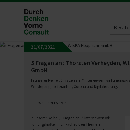
Beratu
21/07/2021
Blog
5 Fragen
5 Fragen an : Thorsten Verhe­yden,
GmbH
22/06/2021
In unserer Reihe „5 Fragen an...“ interviewen wir Führungsk
Werdegang, Lieferanten, Corona und Digitalisierung.
5 Fragen an : Zeljko Glisin,
WEITERLESEN
Kongsberg Auto­motive GmbH
In unserer Reihe „5 Fragen an...“ interviewen wir
Führungskräfte im Einkauf zu den Themen