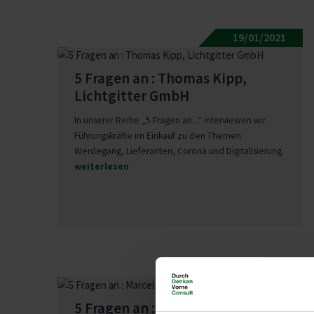
19/01/2021
5 Fragen an : Thomas Kipp,
Licht­gitter GmbH
In unserer Reihe „5 Fragen an...“ interviewen wir
Führungskräfte im Einkauf zu den Themen
Werdegang, Lieferanten, Corona und Digitalisierung.
weiterlesen
25/11/2020
5 Fragen an : Marcel Daniel, Fritz