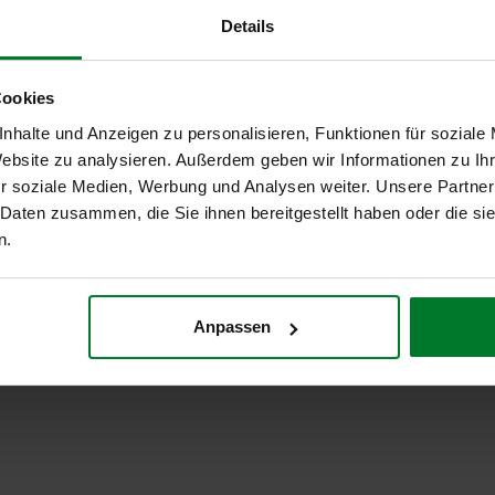
Lilium GmbH
Details
In unserer neuen Reihe „5 Fragen an...“ interviewen
wir Führungskräfte im Einkauf zu den Themen
Cookies
Werdegang, Lieferanten, Corona und
Digitalisierung. Es werden immer die gleichen Fragen
nhalte und Anzeigen zu personalisieren, Funktionen für soziale
gestellt, damit man die unterschiedlichen Vor- und
Website zu analysieren. Außerdem geben wir Informationen zu I
Herangehensweisen vergleichen kann.
weiterlesen
r soziale Medien, Werbung und Analysen weiter. Unsere Partner
 Daten zusammen, die Sie ihnen bereitgestellt haben oder die s
n.
Anpassen