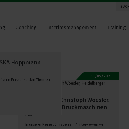
ng
Coaching
Interimsmanagement
Training
 WISKA Hoppmann
31/05/2021
räfte im Einkauf zu den Themen
5 Fragen an : Christoph Woesler,
Heidel­berger Druck­ma­schinen
AG
In unserer Reihe „5 Fragen an...“ interviewen wir