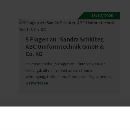
15/12/2020
5 Fragen an : Sandra Schlüter,
ABC Umform­technik GmbH &
Co. KG
In unserer Reihe „5 Fragen an...“ interviewen wir
Führungskräfte im Einkauf zu den Themen
Werdegang, Lieferanten, Corona und Digitalisierung.
weiterlesen
27/10/2020
5 Fragen an : Roberto Speranza,