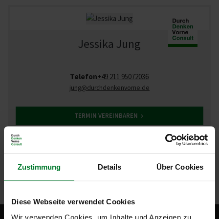
Jessika Jung
Telefon
+49 211 95072036
jung
@durchdenkenvorne.de
TERMIN VEREINBAREN
BERATERPROFIL
Zustimmung
Details
Über Cookies
Diese Webseite verwendet Cookies
Wir verwenden Cookies, um Inhalte und Anzeigen zu