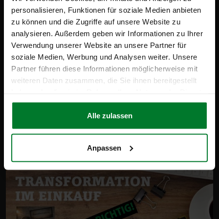
personalisieren, Funktionen für soziale Medien anbieten
zu können und die Zugriffe auf unsere Website zu
analysieren. Außerdem geben wir Informationen zu Ihrer
Verwendung unserer Website an unsere Partner für
Mehr zum Thema
soziale Medien, Werbung und Analysen weiter. Unsere
Partner führen diese Informationen möglicherweise mit
weiteren Daten zusammen, die Sie ihnen bereitgestellt
» Coaching «
haben oder die sie im Rahmen Ihrer Nutzung der Dienste
gesammelt haben.
Alle zulassen
14/07/2026
Anpassen