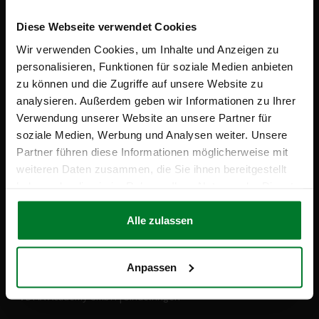
Diese Webseite verwendet Cookies
04.09.2026
Wir verwenden Cookies, um Inhalte und Anzeigen zu
personalisieren, Funktionen für soziale Medien anbieten
Digitalisierungsstrategie im Einkauf
zu können und die Zugriffe auf unsere Website zu
TÜV Saarland | Bremen
analysieren. Außerdem geben wir Informationen zu Ihrer
Verwendung unserer Website an unsere Partner für
soziale Medien, Werbung und Analysen weiter. Unsere
08.09.2026
Partner führen diese Informationen möglicherweise mit
weiteren Daten zusammen, die Sie ihnen bereitgestellt
ChatGPT in der Materialwirtschaft
haben oder die sie im Rahmen Ihrer Nutzung der Dienste
VDMA Academy | Online
gesammelt haben.
Alle zulassen
09.09.2026
Anpassen
Moderne Teamführung für maximale Teamperformance
VDMA Academy GmbH | Sindelfingen