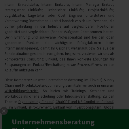
Interim Einkaufsleiter, Interim Einkäufer, Interim Manager Einkauf,
Strategischer Einkäufer, Technischer Einkäufer, Projekteinkäufer,
Logistikleiter, Lagerleiter oder Cost Engineer unterstützen und
Verantwortung übernehmen. Hierbei handelt es sich um Personen, die
vorher jahrelang in der Industrie auf vergleichbaren Positionen
gearbeitet und vergleichbare (Sonder-)Aufgaben übernommen hatten.
Denn Erfahrung und souveräne Professionalität sind bei den oben
genannten Punkten die wichtigsten Erfolgsfaktoren beim
Interimsmanagement, damit Ihr Geschäft weiterläuft bzw. Sie aus der
Sondersituation gestärkt hervorgehen. Insgesamt verstehen wir uns als
kompetentes Consulting Einkauf, das Ihnen konkrete Lösungen für
Einsparungen im Einkauf/Beschaffung sowie Prozesseffizienz in den
Abläufen aufzeigen kann.
Diese Kompetenz unserer Unternehmensberatung im Einkauf, Supply
Chain und Produktkostenoptimierung vermitteln wir auch in unserem
Weiterbildungsbereich
. So bieten wir Trainings, Seminare und
Workshops als offene Schulung oder Inhouse-Veranstaltung. Zu den
Themen
Digitalisierung Einkauf
,
ChatGPT und MS Copilot im Einkauf
,
KI im Einkauf
,
eProcurement
,
Einkauf von Investitionsgütern
,
Global
Sourcing
,
Innovation mit Lieferanten
,
Maverick Buying
,
Organisation
Einkauf
,
Produktprozessaudit beim Lieferanten
,
Risikomanagement
Unternehmensberatung
im Einkauf
,
Verhandlung
,
Warengruppenmanagement
oder