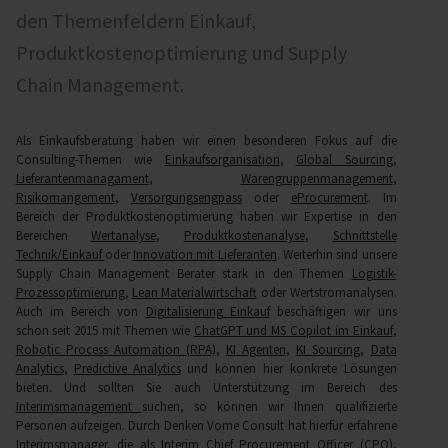
den Themenfeldern Einkauf,
Produktkostenoptimierung und Supply
Chain Management.
Als Einkaufsberatung haben wir einen besonderen Fokus auf die
Consulting-Themen wie
Einkaufsorganisation
,
Global Sourcing
,
Lieferantenmanagament
,
Warengruppenmanagement
,
Risikomangement
,
Versorgungsengpass
oder
eProcurement
. Im
Bereich der Produktkostenoptimierung haben wir Expertise in den
Bereichen
Wertanalyse
,
Produktkostenanalyse
,
Schnittstelle
Technik/Einkauf
oder
Innovation mit Lieferanten
. Weiterhin sind unsere
Supply Chain Management Berater stark in den Themen
Logistik-
Prozessoptimierung
,
Lean Materialwirtschaft
oder Wertstromanalysen.
Auch im Bereich von
Digitalisierung Einkauf
beschäftigen wir uns
schon seit 2015 mit Themen wie
ChatGPT und MS Copilot im Einkauf
,
Robotic Process Automation (RPA)
,
KI Agenten
,
KI Sourcing
,
Data
Analytics
,
Predictive Analytics
und können hier konkrete Lösungen
bieten. Und sollten Sie auch Unterstützung im Bereich des
Interimsmanagement
suchen, so können wir Ihnen qualifizierte
Personen aufzeigen. Durch Denken Vorne Consult hat hierfür erfahrene
Interimsmanager, die als Interim Chief Procurement Officer (CPO),