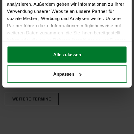
analysieren. Außerdem geben wir Informationen zu Ihrer
Training "Pro­dukt­pro­zess­audit beim
Verwendung unserer Website an unsere Partner für
soziale Medien, Werbung und Analysen weiter. Unsere
Lieferanten"
Partner führen diese Informationen möglicherweise mit
weiteren Daten zusammen, die Sie ihnen bereitgestellt
MEHR
haben oder die sie im Rahmen Ihrer Nutzung der Dienste
gesammelt haben.
Alle zulassen
TERMINE
Aktuell bieten wir kein offenes Seminar zu diesem Thema an, aber
Anpassen
vielleicht interessieren Sie sich für unsere anderen Seminare oder
Inhouse-Trainings?
WEITERE TERMINE