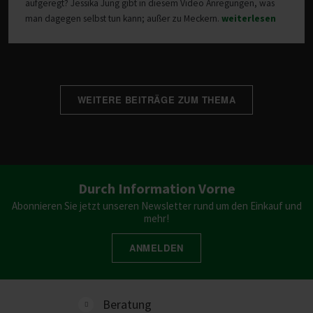
aufgeregt? Jessika Jung gibt in diesem Video Anregungen, was
man dagegen selbst tun kann; außer zu Meckern.
weiterlesen
WEITERE BEITRÄGE ZUM THEMA
Durch Information Vorne
Abonnieren Sie jetzt unseren Newsletter rund um den Einkauf und
mehr!
ANMELDEN
Beratung