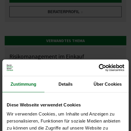
BERATERPROFIL
VERWANDTES THEMA
Risikomanagement im Einkauf
MEHR
Zustimmung
Details
Über Cookies
Waren­grup­pen­ma­nagement
MEHR
Diese Webseite verwendet Cookies
Wir verwenden Cookies, um Inhalte und Anzeigen zu
personalisieren, Funktionen für soziale Medien anbieten
DAZU PASSENDES INHOUSE-TRAINING
zu können und die Zugriffe auf unsere Website zu