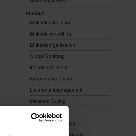
SmartBANF2PO
Einkauf
Einkaufsbündelung
Einkaufscontrolling
Einkaufsorganisation
Global Sourcing
Indirekter Einkauf
Krisenmanagement
Lieferantenmanagement
Maverick Buying
Nachhaltigkeit
Nachhaltigkeitsbericht
Outsourcing Baugruppen