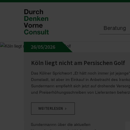
Beratung
26/05/2026
Blog
Versorgungsengpass
Köln liegt nicht am Persi­schen Golf
Das Kölner Sprichwort „Et hätt noch immer jot jejange“ 
21/04/2026
Domstadt, ist aber im Einkauf in Anbetracht des Irankon
Sundermann empfiehlt sich jetzt auf drohende Verso
und Preiserhöhungsschreiben von Lieferanten beherz
Schatz, wie war Deine Woche
100: Versor­gungs­eng­pässe
WEITERLESEN
In dieser Folge sprechen Hans Boot und Frank
Sundermannn über die aktuellen