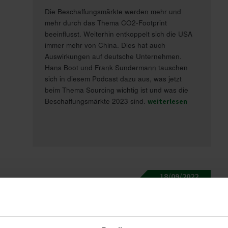
Die Beschaffungsmärkte werden mehr und
mehr durch das Thema CO2-Footprint
beeinflusst. Weiterhin entkoppelt sich die USA
immer mehr von China. Dies hat auch
Auswirkungen auf deutsche Unternehmen.
Hans Boot und Frank Sundermann tauschen
sich in diesem Podcast dazu aus, was jetzt
beim Thema Sourcing wichtig ist und was die
Beschaffungsmärkte 2023 sind.
weiterlesen
18/09/2022
Erfahrung als Fehl­tei­le-­Sucher
Was tun, wenn der ursprüngliche Lieferant nicht