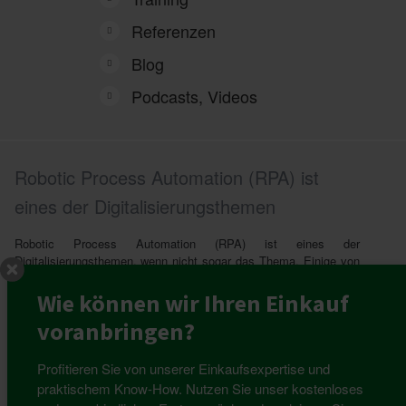
Referenzen
Blog
Podcasts, Videos
Robotic Process Automation (RPA) ist
eines der Digitalisierungsthemen
Robotic Process Automation (RPA) ist eines der
Digitalisierungsthemen, wenn nicht sogar das Thema. Einige von
Ihnen denken vielleicht an R2D2-ähnliche Geschöpfe, die einem
hinterherwuseln. Aber RPA ist vielmehr ein virtueller User, der
Wie können wir Ihren Einkauf
mehr kann als unser kleiner Freund aus Star Wars. Sie sind
voranbringen?
kleine Schnittstellenprogramme, die wiederholende regelbasierte
Aufgaben dem Einkäufer abnehmen.
Profitieren Sie von unserer Einkaufsexpertise und
praktischem Know-How. Nutzen Sie unser kostenloses