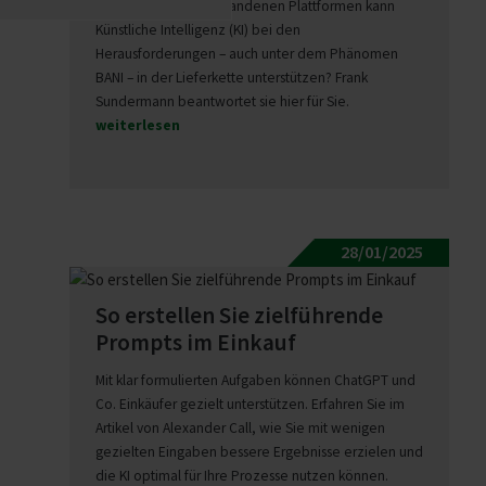
und mit welchen vorhandenen Plattformen kann
Künstliche Intelligenz (KI) bei den
Herausforderungen – auch unter dem Phänomen
BANI – in der Lieferkette unterstützen? Frank
Sundermann beantwortet sie hier für Sie.
weiterlesen
28/01/2025
So erstellen Sie ziel­füh­rende
Prompts im Einkauf
Mit klar formulierten Aufgaben können ChatGPT und
Co. Einkäufer gezielt unterstützen. Erfahren Sie im
Artikel von Alexander Call, wie Sie mit wenigen
gezielten Eingaben bessere Ergebnisse erzielen und
die KI optimal für Ihre Prozesse nutzen können.