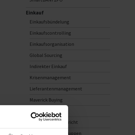
Einkauf
Einkaufsbündelung
Einkaufscontrolling
Einkaufsorganisation
Global Sourcing
Indirekter Einkauf
Krisenmanagement
Lieferantenmanagement
Maverick Buying
Nachhaltigkeit
Nachhaltigkeitsbericht
Outsourcing Baugruppen