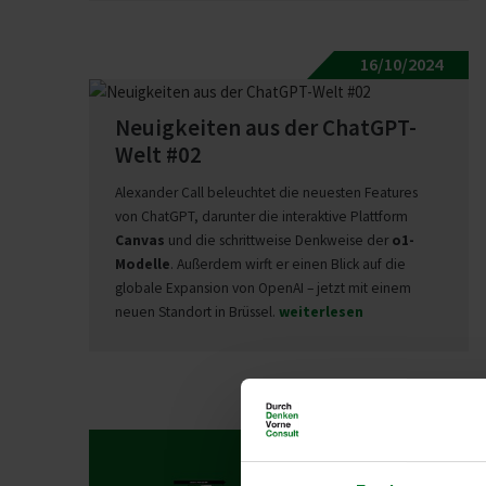
16/10/2024
Neuig­keiten aus der ChatGPT-
Welt #02
Alexander Call beleuchtet die neuesten Features
von ChatGPT, darunter die interaktive Plattform
Canvas
und die schrittweise Denkweise der
o1-
Modelle
. Außerdem wirft er einen Blick auf die
globale Expansion von OpenAI – jetzt mit einem
neuen Standort in Brüssel.
weiterlesen
12/09/2024