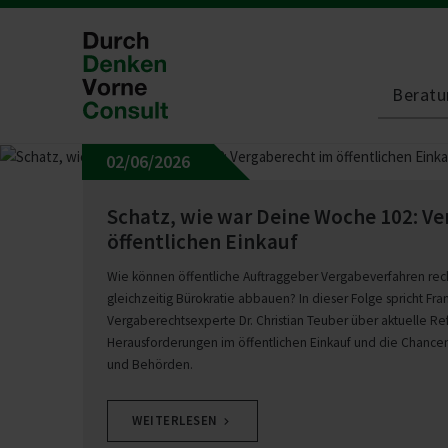
Beratu
02/06/2026
Blog
ChatGPT
Schatz, wie war Deine Woche 102: Ver
öffent­lichen Einkauf
09/12/2025
Wie können öffentliche Auftraggeber Vergabeverfahren rech
gleichzeitig Bürokratie abbauen? In dieser Folge spricht F
Vergaberechtsexperte Dr. Christian Teuber über aktuelle Re
Schatz, wie war Deine Woche 96:
Herausforderungen im öffentlichen Einkauf und die Chanc
und Behörden.
Die 5 besten Prompts im
Einkauf
WEITERLESEN
Welche Prompts bringen Einkäufer wirklich