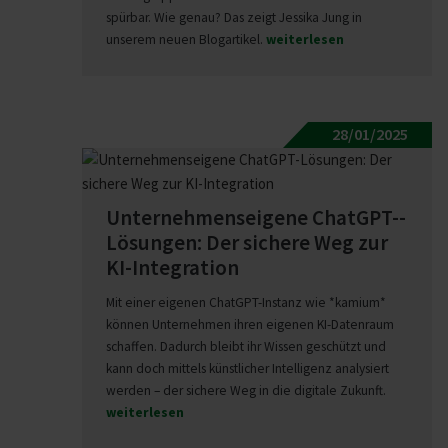
spürbar. Wie genau? Das zeigt Jessika Jung in
unserem neuen Blogartikel.
weiterlesen
28/01/2025
Unter­neh­mens­eigene ChatGPT-­
Lö­sungen: Der sichere Weg zur
KI-In­te­gration
Mit einer eigenen ChatGPT-Instanz wie *kamium*
können Unternehmen ihren eigenen KI-Datenraum
schaffen. Dadurch bleibt ihr Wissen geschützt und
kann doch mittels künstlicher Intelligenz analysiert
werden – der sichere Weg in die digitale Zukunft.
weiterlesen