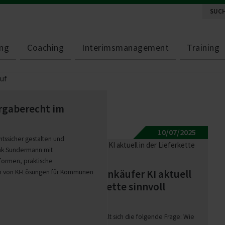
ng
Coaching
Interimsmanagement
Training
ga­be­recht im
10/07/2025
tssicher gestalten und
rank Sundermann mit
formen, praktische
Wo können Einkäufer KI aktuell
en von KI-Lösungen für Kommunen
in der Liefer­kette sinnvoll
einsetzen?
Für viele Einkäufer stellt sich die folgende Frage: Wie