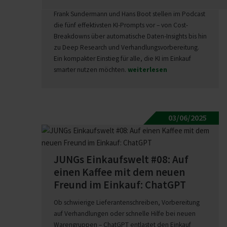
weiter?
Frank Sundermann und Hans Boot stellen im Podcast
die fünf effektivsten KI-Prompts vor – von Cost-
Breakdowns über automatische Daten-Insights bis hin
zu Deep Research und Verhandlungsvorbereitung.
Ein kompakter Einstieg für alle, die KI im Einkauf
smarter nutzen möchten.
weiterlesen
03/06/2025
JUNGs Einkaufswelt #08: Auf
einen Kaffee mit dem neuen
Freund im Einkauf: ChatGPT
Ob schwierige Lieferantenschreiben, Vorbereitung
auf Verhandlungen oder schnelle Hilfe bei neuen
Warengruppen – ChatGPT entlastet den Einkauf