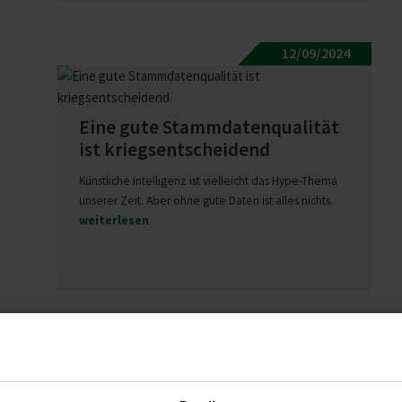
12/09/2024
Eine gute Stamm­da­ten­qua­lität
ist kriegs­ent­scheidend
Künstliche Intelligenz ist vielleicht das Hype-Thema
unserer Zeit. Aber ohne gute Daten ist alles nichts.
weiterlesen
29/08/2024
Schatz wie war Deine Woche 79: