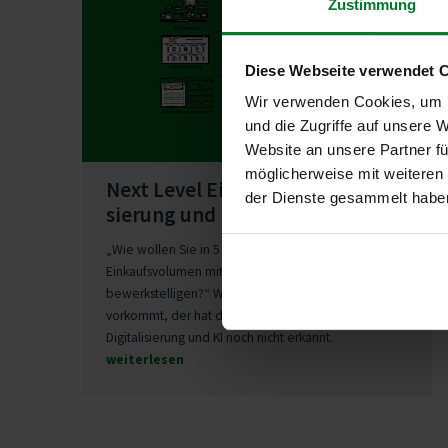
Zustimmung
Diese Webseite verwendet 
Wir verwenden Cookies, um I
und die Zugriffe auf unsere 
Website an unsere Partner fü
möglicherweise mit weiteren
Next Level Einkauf mit Digi­ta­li­
der Dienste gesammelt habe
sierung und KI
„Wie wollen Sie in 5 Jahren das doppelte
Einkaufsvolumen mit der Hälfte der Einkäufer
bewerkstelligen?“ Wem diese Frage komisch
vorkommt, der hat die Zeichen der Zeit bzgl.
Digitalisierung und KI noch nicht erkannt.
weiterlesen