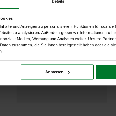
Details
Neues im Einkauf
Hans Boot und Frank Sundermann tauschen sich nach
Cookies
den Sommerferien über die Top-Themen aus, die
bei Ihnen aktuell angefragt werden und welche Sie
nhalte und Anzeigen zu personalisieren, Funktionen für soziale
als wichtig ansehen. Hierbei sind "alte" Themen wie
Website zu analysieren. Außerdem geben wir Informationen zu I
Transformation, Change, Coaching und Cost Down,
r soziale Medien, Werbung und Analysen weiter. Unsere Partner
aber auch neue wie CustomGPTs in Verbindung mit
 Daten zusammen, die Sie ihnen bereitgestellt haben oder die s
RPA-Bots.
weiterlesen
n.
Anpassen