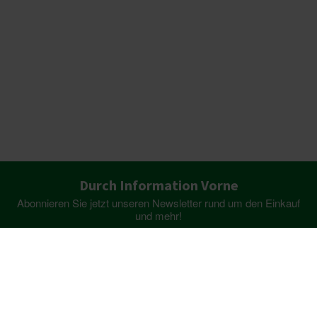
Durch Information Vorne
Abonnieren Sie jetzt unseren Newsletter rund um den Einkauf
und mehr!
ANMELDEN
Beratung
Beratung