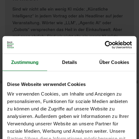
Sind wir nicht alle ein wenig KI müde: „Künstliche
Intelligenz“ in jedem Vortrag oder als Headliner auf jeder
Veranstaltung. Wörter wie „LLM“, „Agentic AI“ oder
„Cobots“ versprechen das Heil in der Einkaufswelt. Aber
mal ganz ehrlich: Sind wir nicht alle ein wenig KI müde
und gibt es nicht noch andere (dringlichere) Themen im
Einkauf? Frank Sundermann zeigt auf, welche dies sein
können.
weiterlesen
Zustimmung
Details
Über Cookies
1
2
3
4
5
6
7
8
9
Diese Webseite verwendet Cookies
Wir verwenden Cookies, um Inhalte und Anzeigen zu
"Stimmt es Sie nachdenklich, dass Sie
personalisieren, Funktionen für soziale Medien anbieten
das meiste von dem, was Sie heute
zu können und die Zugriffe auf unsere Website zu
analysieren. Außerdem geben wir Informationen zu Ihrer
denken, schon gestern gedacht
Verwendung unserer Website an unsere Partner für
haben?"
soziale Medien, Werbung und Analysen weiter. Unsere
Partner führen diese Informationen möglicherweise mit