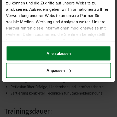
Selbstreflexion: Persönliche Einfluss- und
zu können und die Zugriffe auf unsere Website zu
Kommunikationsstärken
analysieren. Außerdem geben wir Informationen zu Ihrer
Erstellung eines individuellen Maßnahmenplans zur
Verwendung unserer Website an unsere Partner für
Umsetzung
soziale Medien, Werbung und Analysen weiter. Unsere
Praktische Tipps und Handlungsempfehlungen
Partner führen diese Informationen möglicherweise mit
weiteren Daten zusammen, die Sie ihnen bereitgestellt
haben oder die sie im Rahmen Ihrer Nutzung der Dienste
Follow-up-Workshop:
gesammelt haben.
Alle zulassen
(½ Tag, ca. 4 Stunden, 4–6 Wochen später)
Ziele:
Anpassen
Erfahrungsaustausch zu real umgesetzten Maßnahmen
Reflexion über Erfolge, Hindernisse und Lernfortschritte
Vertiefung konkreter Techniken für Stakeholderbindung
Trainingsdauer: