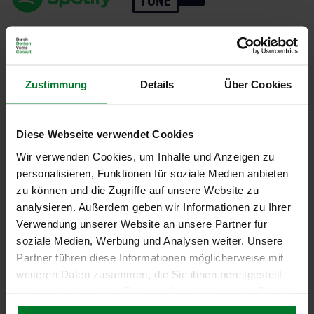
Zustimmung
Details
Über Cookies
MEHR ZUM THEMA
Diese Webseite verwendet Cookies
Wir verwenden Cookies, um Inhalte und Anzeigen zu
personalisieren, Funktionen für soziale Medien anbieten
zu können und die Zugriffe auf unsere Website zu
COST DOWN & CASH UP
MEHR
analysieren. Außerdem geben wir Informationen zu Ihrer
Verwendung unserer Website an unsere Partner für
soziale Medien, Werbung und Analysen weiter. Unsere
Risikomanagement im Einkauf
MEHR
Partner führen diese Informationen möglicherweise mit
weiteren Daten zusammen, die Sie ihnen bereitgestellt
haben oder die sie im Rahmen Ihrer Nutzung der Dienste
Training "Risikomanagement im
gesammelt haben.