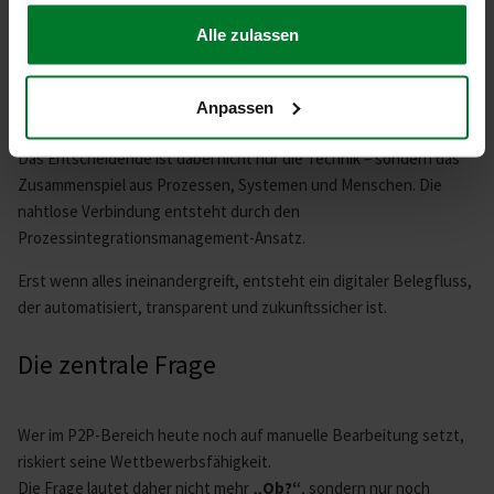
gesammelt haben.
Alle zulassen
Erfolgreiche Unternehmen denken ihre Prozesse
End-to-End
und integrieren ihre Systeme konsequent. Sie schaffen
Transparenz, beseitigen Medienbrüche und machen
Anpassen
Automatisierung zur Regel, nicht zur Ausnahme.
Das Entscheidende ist dabei nicht nur die Technik – sondern das
Zusammenspiel aus Prozessen, Systemen und Menschen. Die
nahtlose Verbindung entsteht durch den
Prozessintegrationsmanagement-Ansatz.
Erst wenn alles ineinandergreift, entsteht ein digitaler Belegfluss,
der automatisiert, transparent und zukunftssicher ist.
Die zentrale Frage
Wer im P2P-Bereich heute noch auf manuelle Bearbeitung setzt,
riskiert seine Wettbewerbsfähigkeit.
Die Frage lautet daher nicht mehr
„Ob?“
, sondern nur noch