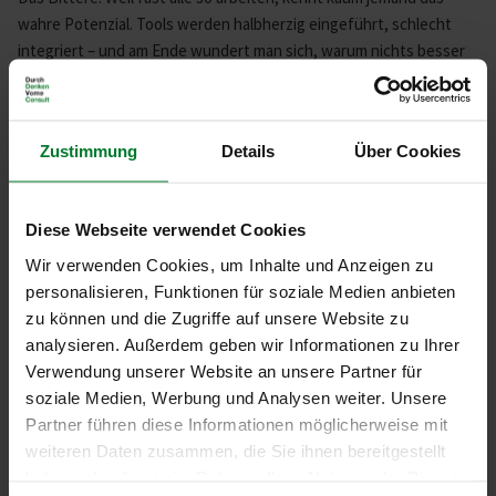
wahre Potenzial. Tools werden halbherzig eingeführt, schlecht
integriert – und am Ende wundert man sich, warum nichts besser
wird.
Woran liegt es?
Zustimmung
Details
Über Cookies
Das Problem ist nicht die Technik, sondern die Art, wie sie genutzt
Diese Webseite verwendet Cookies
wird:
Wir verwenden Cookies, um Inhalte und Anzeigen zu
Es fehlt das Wissen über echte Optimierungspotenziale.
personalisieren, Funktionen für soziale Medien anbieten
Neue Tools und Technologien werden eingeführt, aber nicht
zu können und die Zugriffe auf unsere Website zu
sauber in die Prozesse integriert.
analysieren. Außerdem geben wir Informationen zu Ihrer
Systeme sind Stückwerke statt End-to-End gedacht.
Verwendung unserer Website an unsere Partner für
Zwischen Business und IT klafft eine Lücke, die keiner
soziale Medien, Werbung und Analysen weiter. Unsere
überbrückt.
Partner führen diese Informationen möglicherweise mit
weiteren Daten zusammen, die Sie ihnen bereitgestellt
Die Lösung
haben oder die sie im Rahmen Ihrer Nutzung der Dienste