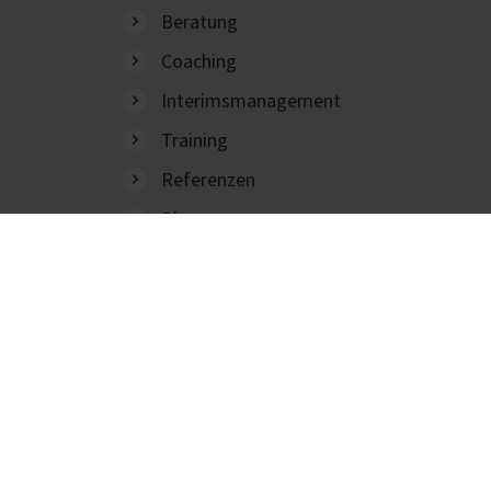
Beratung
Coaching
Interimsmanagement
Training
Referenzen
Blog
Podcasts, Videos
Beratung
Coaching
Interimsmanagement
Training