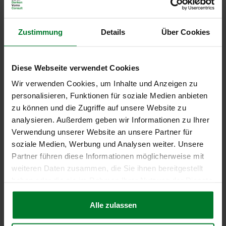
Fazit: Zusammenarbeit statt
Zustimmung
Details
Über Cookies
Wettbewerb
Nachdem ich viele Jahre globale Einkaufsorganisationen
Diese Webseite verwendet Cookies
aufgebaut und nun seit einigen Jahren einen immer stärkeren
Wir verwenden Cookies, um Inhalte und Anzeigen zu
Fokus auf das SCM habe, kann ich folgendes sagen: Die
personalisieren, Funktionen für soziale Medien anbieten
Diskussion, ob der Einkauf wichtiger ist als das Supply Chain
zu können und die Zugriffe auf unsere Website zu
Management oder umgekehrt, führt in die Irre. Vielmehr ist es
analysieren. Außerdem geben wir Informationen zu Ihrer
entscheidend,
beide Bereiche als miteinander verzahnte
Verwendung unserer Website an unsere Partner für
Einheiten
zu verstehen, um alle Vorteile zu nutzen. Der Einkauf
soziale Medien, Werbung und Analysen weiter. Unsere
liefert essenzielle Informationen und Beziehungen in die
Partner führen diese Informationen möglicherweise mit
Lieferkette hinein – das SCM sorgt für die nahtlose Integration
weiteren Daten zusammen, die Sie ihnen bereitgestellt
dieser Informationen in den Gesamtprozess.
haben oder die sie im Rahmen Ihrer Nutzung der Dienste
gesammelt haben.
Es empfiehlt sich,
den Einkauf nicht als unabhängige
Alle zulassen
Abteilung zu sehen, sondern als integraler Bestandteil des
SCM
. Nur durch enge Zusammenarbeit können Materialflüsse,