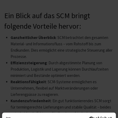
Ein Blick auf das SCM bringt
folgende Vorteile hervor:
Ganzheitlicher Überblick
: SCM betrachtet den gesamten
Material- und Informationsfluss – vom Rohstoff bis zum
Endkunden. Dies ermöglicht eine strategische Steuerung aller
Prozesse.
Effizienzsteigerung
: Durch abgestimmte Planung von
Produktion, Logistik und Lagerung können Durchlaufzeiten
minimiert und Bestände optimiert werden.
Reaktionsfähigkeit
: SCM-Systeme ermöglichen es
Unternehmen, flexibel auf Marktveränderungen oder
Lieferengpässe zu reagieren.
Kundenzufriedenheit
: Ein gut funktionierendes SCM sorgt
für termingerechte Lieferungen und stabile Qualität – beides
entscheidende Faktoren für Kundenzufriedenheit.