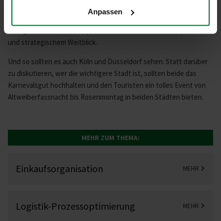
Produktionspläne, Lagerbestände und Lieferzeiten optimal
Anpassen
aufeinander abgestimmt werden. Unternehmen, die Einkauf und
SCM gemeinsam denken, profitieren von Effizienz, Transparenz
und strategischem Weitblick.
Und so sollten es auch Köln und Düsseldorf sehen. Statt darüber
zu diskutieren, wer die wichtigere Stadt ist, sollten beide das
Karnevalsgut hochhalten und den Touristen ein tolles Event von
Altweiberfassnacht bis Rosenmontag in beiden Städten bieten.
MEHR ZUM THEMA:
Einkauf­s­or­ga­­ni­­sation
MEHR
Logis­ti­k-­Pro­zess­op­ti­mierung
MEHR