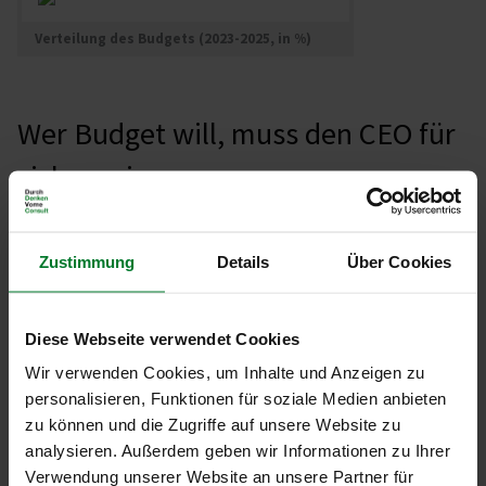
Verteilung des Budgets (2023-2025, in %)
Wer Budget will, muss den CEO für
sich gewinnen
In Experteninterviews mit einigen Einkaufsleitern der starken
Einkaufsorganisationen konnten folgende Aussagen noch einmal
Zustimmung
Details
Über Cookies
herausgearbeitet werden:
Wer Budget haben will, der muss den CEO für sich gewinnen
Diese Webseite verwendet Cookies
und ihn vom Wertbeitrag des Einkaufs überzeugen
(„Einsparungen sind zu 100% ergebniswirksam“, „Wenn ich ein
Wir verwenden Cookies, um Inhalte und Anzeigen zu
eProcurementSystem bekomme, brauche ich weniger
personalisieren, Funktionen für soziale Medien anbieten
Mitarbeiter“)
zu können und die Zugriffe auf unsere Website zu
Nur wenn man als Einkaufsleiter auch ein verbindliches
analysieren. Außerdem geben wir Informationen zu Ihrer
Commitment zur Erzielung von Einsparungen und
Verwendung unserer Website an unsere Partner für